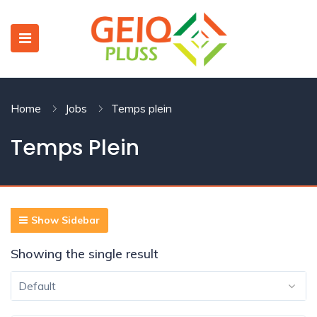
Home
Jobs
Temps plein
 SUBMENU (CANDIDAT)
Temps Plein
 SUBMENU (ASSOCIATIONS ET COLLECTIVITÉS)
Show Sidebar
Showing the single result
 SUBMENU (EN UN CLIC)
Default