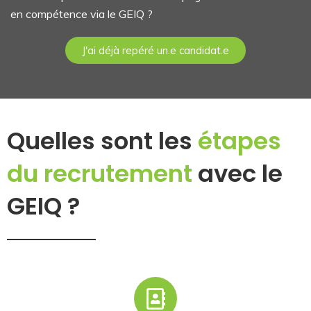
en compétence via le GEIQ ?
J'ai déjà repéré un.e candidat.e
Quelles sont les
étapes
du recrutement
avec le
GEIQ ?